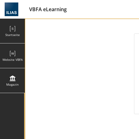
VBFA eLearning
Startseite
Website VBFA
Magazin